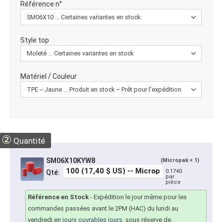
Référence n°
Style top
Matériel / Couleur
②
Quantité
SM06X10KYW8
(Micropak × 1)
0.1740
Qté:
par
pièce
Référence en Stock
-
Expédition le jour même pour les
commandes passées avant le 2PM (HAC) du lundi au
vendredi en
jours ouvrables jours
, sous réserve de