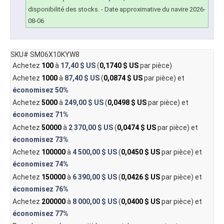
disponibilité des stocks.
- Date approximative du navire 2026-
08-06
SKU# SM06X10KYW8
Achetez
100
à
17,40 $ US
(
0,1740 $ US
par pièce)
Achetez
1000
à
87,40 $ US
(
0,0874 $ US
par pièce) et
économisez
50%
Achetez
5000
à
249,00 $ US
(
0,0498 $ US
par pièce) et
économisez
71%
Achetez
50000
à
2 370,00 $ US
(
0,0474 $ US
par pièce) et
économisez
73%
Achetez
100000
à
4 500,00 $ US
(
0,0450 $ US
par pièce) et
économisez
74%
Achetez
150000
à
6 390,00 $ US
(
0,0426 $ US
par pièce) et
économisez
76%
Achetez
200000
à
8 000,00 $ US
(
0,0400 $ US
par pièce) et
économisez
77%