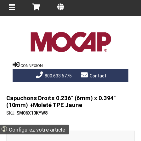
CONNEXION
800.633.6775
Contact
Capuchons Droits 0.236" (6mm) x 0.394"
(10mm) +Moleté TPE Jaune
SKU
SM06X10KYW8
①
Configurez votre article