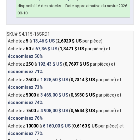
disponibilité des stocks.
- Date approximative du navire 2026-
08-10
SKU# S4.115-16SRD1
Achetez
5
à
13,46 $ US
(
2,6929 $ US
par pièce)
Achetez
50
à
67,36 $ US
(
1,3471 $ US
par pièce) et
économisez
50%
Achetez
250
à
192,43 $ US
(
0,7697 $ US
par pièce) et
économisez
71%
Achetez
2500
à
1 828,50 $ US
(
0,7314 $ US
par pièce) et
économisez
73%
Achetez
5000
à
3 465,00 $ US
(
0,6930 $ US
par pièce) et
économisez
74%
Achetez
7500
à
4 908,00 $ US
(
0,6544 $ US
par pièce) et
économisez
76%
Achetez
10000
à
6 160,00 $ US
(
0,6160 $ US
par pièce) et
économisez
77%