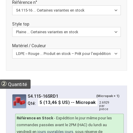
Référence n°
Style top
Matériel / Couleur
②
Quantité
S4.115-16SRD1
(Micropak × 1)
2.6929
Qté:
par
pièce
Référence en Stock
-
Expédition le jour même pour les
commandes passées avant le 2PM (HAC) du lundi au
vendredi en
jours ouvrables jours
, sous réserve de