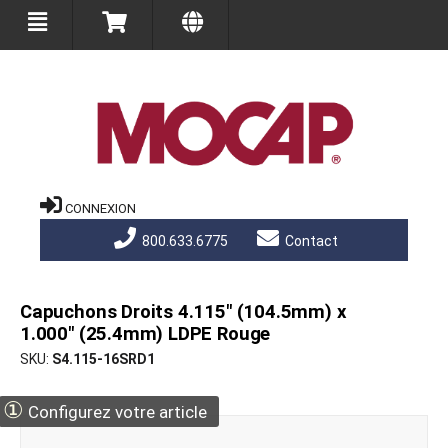
CONNEXION
800.633.6775
Contact
Capuchons Droits 4.115" (104.5mm) x
1.000" (25.4mm) LDPE Rouge
SKU
S4.115-16SRD1
①
Configurez votre article