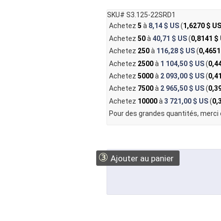
SKU# S3.125-22SRD1
Achetez
5
à
8,14 $ US
(
1,6270 $ U
Achetez
50
à
40,71 $ US
(
0,8141 $
Achetez
250
à
116,28 $ US
(
0,4651
Achetez
2500
à
1 104,50 $ US
(
0,4
Achetez
5000
à
2 093,00 $ US
(
0,4
Achetez
7500
à
2 965,50 $ US
(
0,3
Achetez
10000
à
3 721,00 $ US
(
0,
Pour des grandes quantités, merci
③
Ajouter au panier