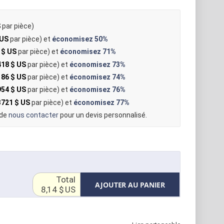
S
par pièce)
 US
par pièce) et
économisez
50%
 $ US
par pièce) et
économisez
71%
418 $ US
par pièce) et
économisez
73%
186 $ US
par pièce) et
économisez
74%
954 $ US
par pièce) et
économisez
76%
3721 $ US
par pièce) et
économisez
77%
 de
nous contacter
pour un devis personnalisé.
Total
AJOUTER AU PANIER
8,14 $ US