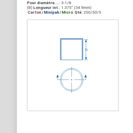
Pour diamètre....:
3-1/8
(B)
Longueur int.:
1.375” (34.9mm)
Carton
/
Minipak
/
Micro
Qté:
250/50/5