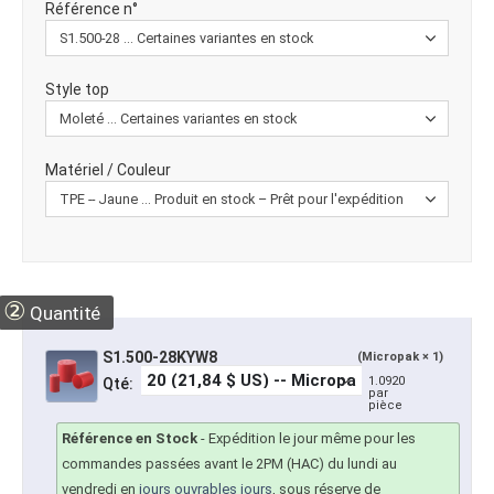
Référence n°
Style top
Matériel / Couleur
②
Quantité
S1.500-28KYW8
(Micropak × 1)
1.0920
Qté:
par
pièce
Référence en Stock
-
Expédition le jour même pour les
commandes passées avant le 2PM (HAC) du lundi au
vendredi en
jours ouvrables jours
, sous réserve de