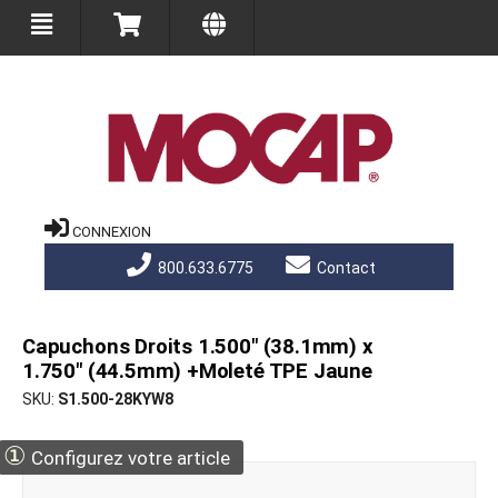
CONNEXION
800.633.6775
Contact
Capuchons Droits 1.500" (38.1mm) x
1.750" (44.5mm) +Moleté TPE Jaune
SKU
S1.500-28KYW8
①
Configurez votre article