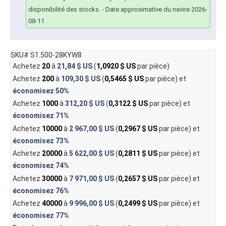
disponibilité des stocks.
- Date approximative du navire 2026-
08-11
SKU# S1.500-28KYW8
Achetez
20
à
21,84 $ US
(
1,0920 $ US
par pièce)
Achetez
200
à
109,30 $ US
(
0,5465 $ US
par pièce) et
économisez
50%
Achetez
1000
à
312,20 $ US
(
0,3122 $ US
par pièce) et
économisez
71%
Achetez
10000
à
2 967,00 $ US
(
0,2967 $ US
par pièce) et
économisez
73%
Achetez
20000
à
5 622,00 $ US
(
0,2811 $ US
par pièce) et
économisez
74%
Achetez
30000
à
7 971,00 $ US
(
0,2657 $ US
par pièce) et
économisez
76%
Achetez
40000
à
9 996,00 $ US
(
0,2499 $ US
par pièce) et
économisez
77%