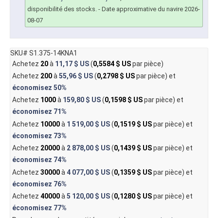
disponibilité des stocks.
- Date approximative du navire 2026-
08-07
SKU# S1.375-14KNA1
Achetez
20
à
11,17 $ US
(
0,5584 $ US
par pièce)
Achetez
200
à
55,96 $ US
(
0,2798 $ US
par pièce) et
économisez
50%
Achetez
1000
à
159,80 $ US
(
0,1598 $ US
par pièce) et
économisez
71%
Achetez
10000
à
1 519,00 $ US
(
0,1519 $ US
par pièce) et
économisez
73%
Achetez
20000
à
2 878,00 $ US
(
0,1439 $ US
par pièce) et
économisez
74%
Achetez
30000
à
4 077,00 $ US
(
0,1359 $ US
par pièce) et
économisez
76%
Achetez
40000
à
5 120,00 $ US
(
0,1280 $ US
par pièce) et
économisez
77%