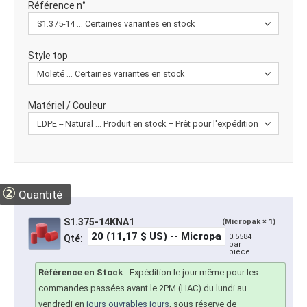
Référence n°
Style top
Matériel / Couleur
②
Quantité
S1.375-14KNA1
(Micropak × 1)
0.5584
Qté:
par
pièce
Référence en Stock
-
Expédition le jour même pour les
commandes passées avant le 2PM (HAC) du lundi au
vendredi en
jours ouvrables jours
, sous réserve de