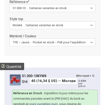
Référence n°
Style top
Matériel / Couleur
②
Quantité
S1.000-10KYW8
(Micropak × 1)
0.4084
Qté:
par
pièce
Référence en Stock
-
Expédition le jour même pour les
commandes passées avant le 2PM (HAC) du lundi au
vendredi en
jours ouvrables jours
, sous réserve de