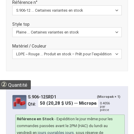
Référence n°
Style top
Matériel / Couleur
②
Quantité
S.906-12SRD1
(Micropak × 1)
0.4056
Qté:
par
pièce
Référence en Stock
-
Expédition le jour même pour les
commandes passées avant le 2PM (HAC) du lundi au
vendredi en
jours ouvrables jours
, sous réserve de