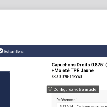
Echantillons
Capuchons Droits 0.875" 
+Moleté TPE Jaune
SKU
S.875-14KYW8
①
Configurez votre article
Référence n°