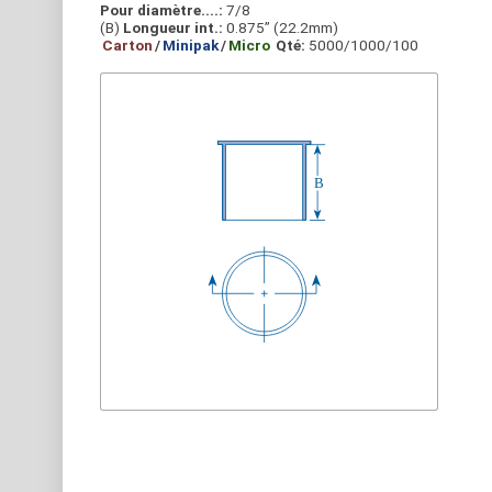
Pour diamètre....:
7/8
(B)
Longueur int.:
0.875” (22.2mm)
Carton
/
Minipak
/
Micro
Qté:
5000/1000/100