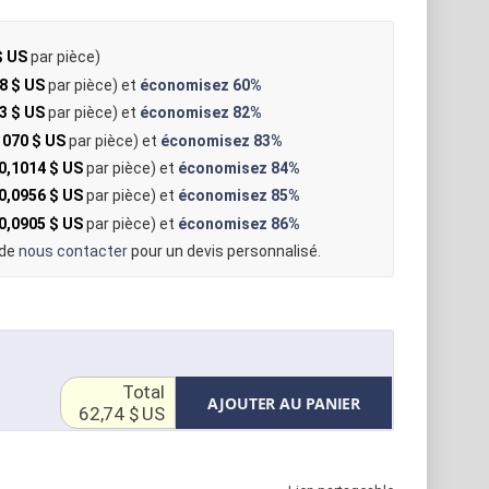
$ US
par pièce)
8 $ US
par pièce) et
économisez
60%
3 $ US
par pièce) et
économisez
82%
1070 $ US
par pièce) et
économisez
83%
0,1014 $ US
par pièce) et
économisez
84%
0,0956 $ US
par pièce) et
économisez
85%
0,0905 $ US
par pièce) et
économisez
86%
 de
nous contacter
pour un devis personnalisé.
Total
AJOUTER AU PANIER
62,74 $ US