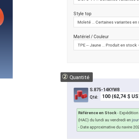
Style top
Matériel / Couleur
②
Quantité
S.875-14KYW8
Qté:
Référence en Stock
-
Expédition
(HAC) du lundi au vendredi en
jou
- Date approximative du navire 20