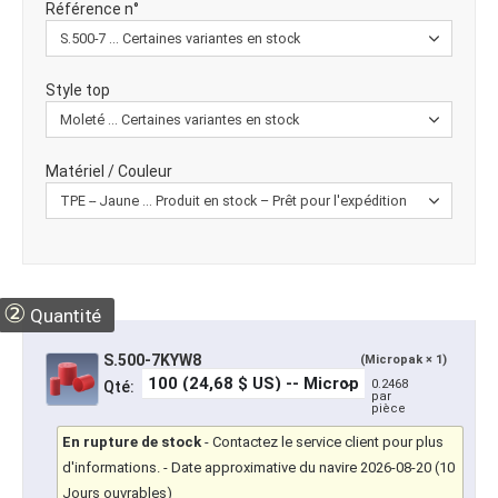
Référence n°
Style top
Matériel / Couleur
②
Quantité
S.500-7KYW8
(Micropak × 1)
0.2468
Qté:
par
pièce
En rupture de stock
-
Contactez le service client pour plus
d'informations.
- Date approximative du navire 2026-08-20 (10
Jours ouvrables)