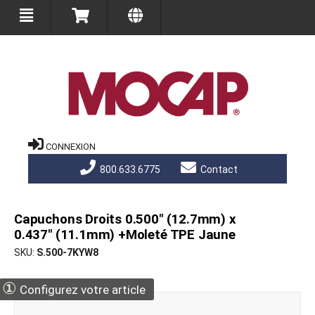
CONNEXION
800.633.6775
Contact
Capuchons Droits 0.500" (12.7mm) x
0.437" (11.1mm) +Moleté TPE Jaune
SKU
S.500-7KYW8
①
Configurez votre article