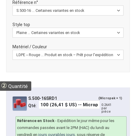
Référence n°
Style top
Matériel / Couleur
②
Quantité
S.500-16SRD1
(Micropak × 1)
0.2641
Qté:
par
pièce
Référence en Stock
-
Expédition le jour même pour les
commandes passées avant le 2PM (HAC) du lundi au
vendredi en
jours ouvrables jours
, sous réserve de