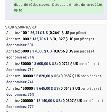
disponibilité des stocks.
- Date approximative du navire 2026-
08-10
SKU# S.500-16SRD1
Achetez
100
à
26,41 $ US
(
0,2641 $ US
par pièce)
Achetez
1000
à
132,70 $ US
(
0,1327 $ US
par pièce) et
économisez
50%
Achetez
5000
à
378,00 $ US
(
0,0756 $ US
par pièce) et
économisez
71%
Achetez
50000
à
3 605,00 $ US
(
0,0721 $ US
par pièce) et
économisez
73%
Achetez
100000
à
6 820,00 $ US
(
0,0682 $ US
par pièce) et
économisez
74%
Achetez
150000
à
9 645,00 $ US
(
0,0643 $ US
par pièce) et
économisez
76%
Achetez
200000
à
12 140,00 $ US
(
0,0607 $ US
par pièce) et
économisez
77%