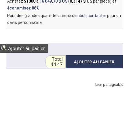
Achetez
51000
à
16 049,70 $ US
(
0,3147 $ US
par pièce) et
économisez
86%
Pour des grandes quantités, merci de
nous contacter
pour un
devis personnalisé.
③
Ajouter au panier
Total
AJOUTER AU PANIER
44.47
Lien partageable