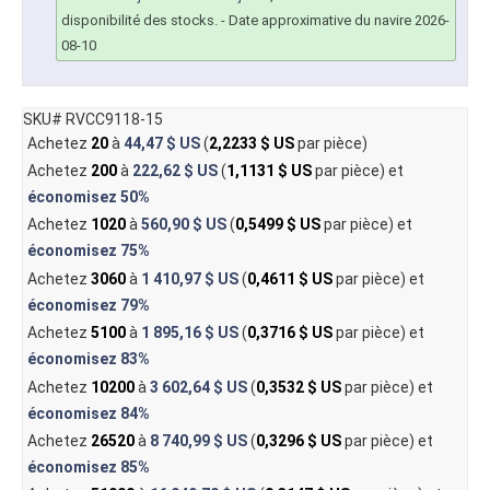
disponibilité des stocks.
- Date approximative du navire 2026-
08-10
SKU# RVCC9118-15
Achetez
20
à
44,47 $ US
(
2,2233 $ US
par pièce)
Achetez
200
à
222,62 $ US
(
1,1131 $ US
par pièce) et
économisez
50%
Achetez
1020
à
560,90 $ US
(
0,5499 $ US
par pièce) et
économisez
75%
Achetez
3060
à
1 410,97 $ US
(
0,4611 $ US
par pièce) et
économisez
79%
Achetez
5100
à
1 895,16 $ US
(
0,3716 $ US
par pièce) et
économisez
83%
Achetez
10200
à
3 602,64 $ US
(
0,3532 $ US
par pièce) et
économisez
84%
Achetez
26520
à
8 740,99 $ US
(
0,3296 $ US
par pièce) et
économisez
85%