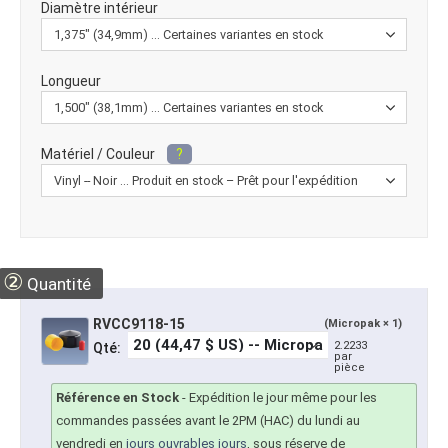
Diamètre intérieur
Longueur
Matériel / Couleur
?
②
Quantité
RVCC9118-15
(Micropak × 1)
2.2233
Qté:
par
pièce
Référence en Stock
-
Expédition le jour même pour les
commandes passées avant le 2PM (HAC) du lundi au
vendredi en
jours ouvrables jours
, sous réserve de