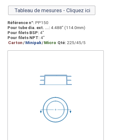
Tableau de mesures - Cliquez ici
Référence n°:
PP150
Pour tube dia. ext. ...:
4.488” (114.0mm)
Pour filets BSP:
4"
Pour filets NPT:
4"
Carton
/
Minipak
/
Micro
Qté:
225/45/5