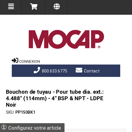
CONNEXION
800.633.6775
Contact
Bouchon de tuyau - Pour tube dia. ext.:
4.488" (114mm) - 4" BSP & NPT - LDPE
Noir
SKU
PP150BK1
①
Configurez votre article