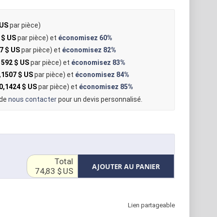
 US
par pièce)
 $ US
par pièce) et
économisez
60%
7 $ US
par pièce) et
économisez
82%
1592 $ US
par pièce) et
économisez
83%
,1507 $ US
par pièce) et
économisez
84%
0,1424 $ US
par pièce) et
économisez
85%
 de
nous contacter
pour un devis personnalisé.
Total
AJOUTER AU PANIER
74,83 $ US
Lien partageable