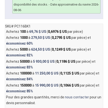
disponibilité des stocks.
- Date approximative du navire 2026-
08-06
SKU# PC116BK1
Achetez
100
à
69,76 $ US
(
0,6976 $ US
par pièce)
Achetez
1000
à
279,50 $ US
(
0,2795 $ US
par pièce) et
économisez
60%
Achetez
5000
à
624,50 $ US
(
0,1249 $ US
par pièce) et
économisez
82%
Achetez
50000
à
5 930,00 $ US
(
0,1186 $ US
par pièce) et
économisez
83%
Achetez
100000
à
11 250,00 $ US
(
0,1125 $ US
par pièce) et
économisez
84%
Achetez
150000
à
15 990,00 $ US
(
0,1066 $ US
par pièce) et
économisez
85%
Pour des grandes quantités, merci de
nous contacter
pour un
devis personnalisé.