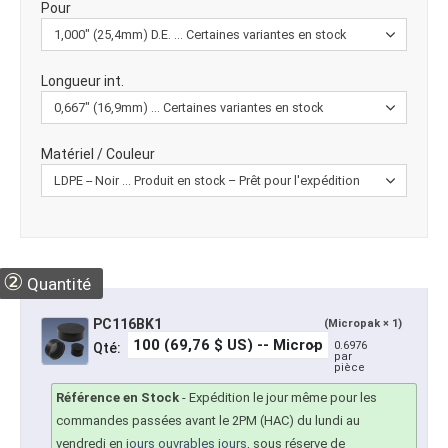
Pour
Longueur int.
Matériel / Couleur
②
Quantité
PC116BK1
(Micropak × 1)
0.6976
Qté:
par
pièce
Référence en Stock
-
Expédition le jour même pour les
commandes passées avant le 2PM (HAC) du lundi au
vendredi en
jours ouvrables jours
, sous réserve de