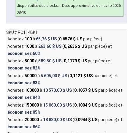
disponibilité des stocks.
- Date approximative du navire 2026-
08-10
SKU# PC114BK1
Achetez
100
à
65,76 $ US
(
0,6576 $ US
par pièce)
Achetez
1000
à
263,60 $ US
(
0,2636 $ US
par pièce) et
économisez
60%
Achetez
5000
à
589,50 $ US
(
0,1179 $ US
par pièce) et
économisez
82%
Achetez
50000
à
5 605,00 $ US
(
0,1121 $ US
par pièce) et
économisez
83%
Achetez
100000
à
10 570,00 $ US
(
0,1057 $ US
par pièce) et
économisez
84%
Achetez
150000
à
15 060,00 $ US
(
0,1004 $ US
par pièce) et
économisez
85%
Achetez
200000
à
18 880,00 $ US
(
0,0944 $ US
par pièce) et
économisez
86%