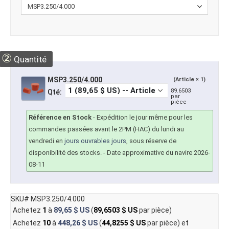
②
Quantité
MSP3.250/4.000
(Article × 1)
89.6503
Qté:
par
pièce
Référence en Stock
-
Expédition le jour même pour les
commandes passées avant le 2PM (HAC) du lundi au
vendredi en
jours ouvrables jours
, sous réserve de
disponibilité des stocks.
- Date approximative du navire 2026-
08-11
SKU# MSP3.250/4.000
Achetez
1
à
89,65 $ US
(
89,6503 $ US
par pièce)
Achetez
10
à
448,26 $ US
(
44,8255 $ US
par pièce) et