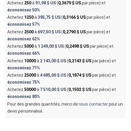
Achetez
250
à
91,98 $ US
(
0,3679 $ US
par pièce) et
économisez
50%
Achetez
1250
à
395,75 $ US
(
0,3166 $ US
par pièce) et
économisez
57%
Achetez
2500
à
697,50 $ US
(
0,2790 $ US
par pièce) et
économisez
62%
Achetez
5000
à
1 249,00 $ US
(
0,2498 $ US
par pièce) et
économisez
66%
Achetez
10000
à
2 143,00 $ US
(
0,2143 $ US
par pièce) et
économisez
71%
Achetez
25000
à
4 685,00 $ US
(
0,1874 $ US
par pièce) et
économisez
75%
Achetez
50000
à
7 510,00 $ US
(
0,1502 $ US
par pièce) et
économisez
80%
Pour des grandes quantités, merci de
nous contacter
pour un
devis personnalisé.