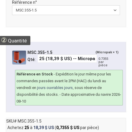
Référence n°
②
Quantité
MSC.355-1.5
(Micropak × 1)
0.7355
Qté:
par
pièce
Référence en Stock
-
Expédition le jour même pour les
commandes passées avant le 2PM (HAC) du lundi au
vendredi en
jours ouvrables jours
, sous réserve de
disponibilité des stocks.
- Date approximative du navire 2026-
08-10
SKU# MSC.355-1.5
Achetez
25
à
18,39 $ US
(
0,7355 $ US
par pièce)