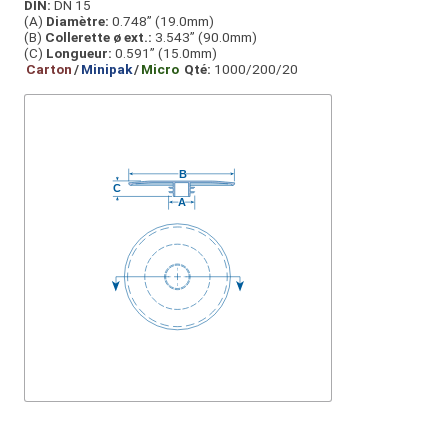
DIN:
DN 15
(A)
Diamètre:
0.748” (19.0mm)
(B)
Collerette ø ext.:
3.543” (90.0mm)
(C)
Longueur:
0.591” (15.0mm)
Carton
/
Minipak
/
Micro
Qté:
1000/200/20