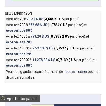
SKU# MPI500YW1
Achetez
20
à
71,32 $ US
(
3,5659 $ US
par pièce)
Achetez
200
à
356,68 $ US
(
1,7834 $ US
par pièce) et
économisez
50%
Achetez
1000
à
793,20 $ US
(
0,7932 $ US
par pièce) et
économisez
78%
Achetez
10000
à
7 537,00 $ US
(
0,7537 $ US
par pièce) et
économisez
79%
Achetez
20000
à
14 278,00 $ US
(
0,7139 $ US
par pièce) et
économisez
80%
Pour des grandes quantités, merci de
nous contacter
pour un
devis personnalisé.
③
Ajouter au panier