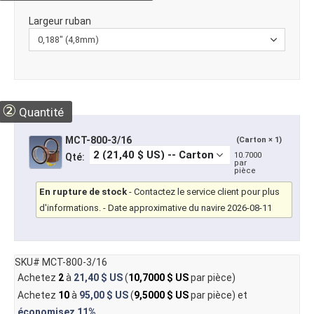
Largeur ruban
②
Quantité
MCT-800-3/16
(Carton × 1)
10.7000
Qté:
par
pièce
En rupture de stock
-
Contactez le service client pour plus
d'informations.
- Date approximative du navire 2026-08-11
SKU# MCT-800-3/16
Achetez
2
à
21,40 $ US
(
10,7000 $ US
par pièce)
Achetez
10
à
95,00 $ US
(
9,5000 $ US
par pièce) et
économisez
11%