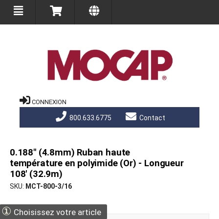
CONNEXION
800.633.6775
Contact
0.188" (4.8mm) Ruban haute
température en polyimide (Or) - Longueur
108' (32.9m)
SKU
MCT-800-3/16
①
Choisissez votre article