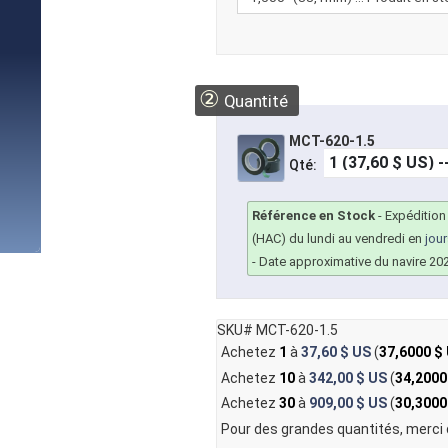
②
Quantité
MCT-620-1.5
Qté:
Référence en Stock
-
Expédition
(HAC) du lundi au vendredi en
jou
- Date approximative du navire 20
SKU# MCT-620-1.5
Achetez
1
à
37,60 $ US
(
37,6000 $
Achetez
10
à
342,00 $ US
(
34,2000
Achetez
30
à
909,00 $ US
(
30,3000
Pour des grandes quantités, merci