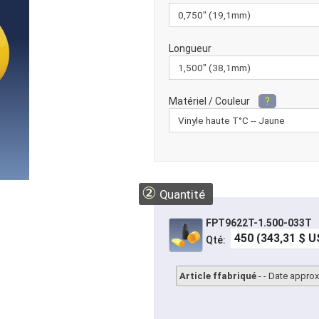
Longueur
Matériel / Couleur
?
②
Quantité
FPT9622T-1.500-033T
Qté:
Article ffabriqué
- - Date approx