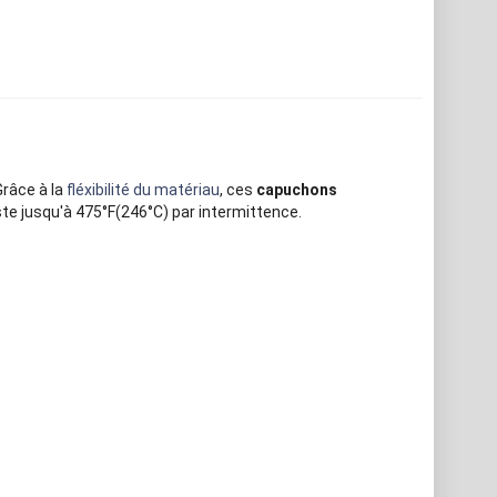
râce à la
fléxibilité du matériau
, ces
capuchons
ste jusqu'à 475°F(246°C) par intermittence.