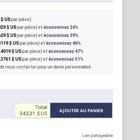
 $ US
par pièce)
829 $ US
par pièce) et
économisez
24%
629 $ US
par pièce) et
économisez
39%
4119 $ US
par pièce) et
économisez
46%
,4019 $ US
par pièce) et
économisez
47%
,3761 $ US
par pièce) et
économisez
51%
 de
nous contacter
pour un devis personnalisé.
Total
AJOUTER AU PANIER
343,31 $ US
Lien partageable