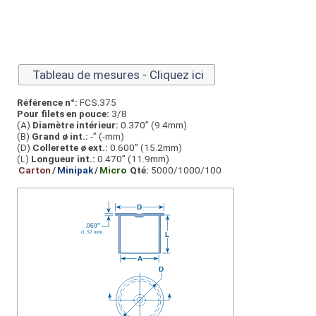
Tableau de mesures - Cliquez ici
Référence n°:
FCS.375
Pour filets en pouce:
3/8
(A)
Diamètre intérieur:
0.370” (9.4mm)
(B)
Grand ø int.:
-” (-mm)
(D)
Collerette ø ext.:
0.600” (15.2mm)
(L)
Longueur int.:
0.470” (11.9mm)
Carton
/
Minipak
/
Micro
Qté:
5000/1000/100