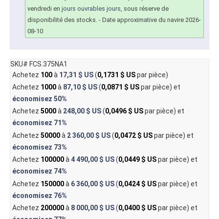
vendredi en
jours ouvrables jours
, sous réserve de
disponibilité des stocks.
- Date approximative du navire 2026-
08-10
SKU# FCS.375NA1
Achetez
100
à
17,31 $ US
(
0,1731 $ US
par pièce)
Achetez
1000
à
87,10 $ US
(
0,0871 $ US
par pièce) et
économisez
50%
Achetez
5000
à
248,00 $ US
(
0,0496 $ US
par pièce) et
économisez
71%
Achetez
50000
à
2 360,00 $ US
(
0,0472 $ US
par pièce) et
économisez
73%
Achetez
100000
à
4 490,00 $ US
(
0,0449 $ US
par pièce) et
économisez
74%
Achetez
150000
à
6 360,00 $ US
(
0,0424 $ US
par pièce) et
économisez
76%
Achetez
200000
à
8 000,00 $ US
(
0,0400 $ US
par pièce) et