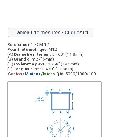
Tableau de mesures - Cliquez ici
Référence n°:
FCM-12
Pour filets métrique:
M12
(A)
Diamètre intérieur:
0.463” (11.8mm)
(B)
Grand ø int.:
-” (-mm)
(D)
Collerette ø ext.:
0.768” (19.5mm)
(L)
Longueur int.:
0.470” (11.9mm)
Carton
/
Minipak
/
Micro
Qté:
5000/1000/100