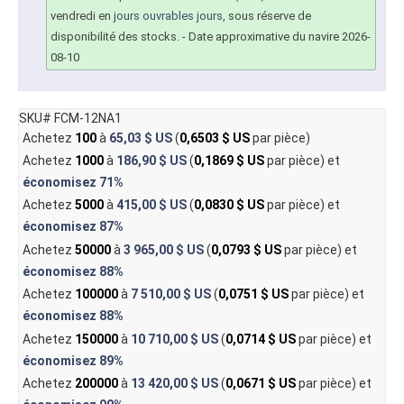
vendredi en
jours ouvrables jours
, sous réserve de
disponibilité des stocks.
- Date approximative du navire 2026-
08-10
SKU# FCM-12NA1
Achetez
100
à
65,03 $ US
(
0,6503 $ US
par pièce)
Achetez
1000
à
186,90 $ US
(
0,1869 $ US
par pièce) et
économisez
71%
Achetez
5000
à
415,00 $ US
(
0,0830 $ US
par pièce) et
économisez
87%
Achetez
50000
à
3 965,00 $ US
(
0,0793 $ US
par pièce) et
économisez
88%
Achetez
100000
à
7 510,00 $ US
(
0,0751 $ US
par pièce) et
économisez
88%
Achetez
150000
à
10 710,00 $ US
(
0,0714 $ US
par pièce) et
économisez
89%
Achetez
200000
à
13 420,00 $ US
(
0,0671 $ US
par pièce) et