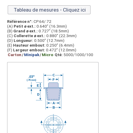
Tableau de mesures - Cliquez ici
Référence n°:
CP.64/.72
(A)
Petit ø ext.:
0.640” (16.3mm)
(B)
Grand ø ext.:
0.727” (18.5mm)
(C)
Collerette ø ext.:
0.880” (22.3mm)
(D)
Longueur:
0.500” (12.7mm)
(E)
Hauteur embout:
0.250” (6.4mm)
(F)
Largeur embout:
0.472” (12.0mm)
Carton
/
Minipak
/
Micro
Qté:
5000/1000/100