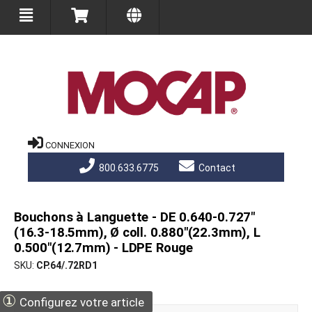
CONNEXION
800.633.6775
Contact
Bouchons à Languette - DE 0.640-0.727"
(16.3-18.5mm), Ø coll. 0.880"(22.3mm), L
0.500"(12.7mm) - LDPE Rouge
SKU
CP.64/.72RD1
①
Configurez votre article