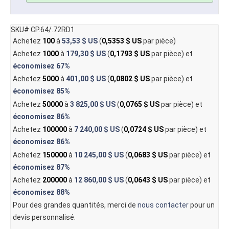
SKU# CP.64/.72RD1
Achetez
100
à
53,53 $ US
(
0,5353 $ US
par pièce)
Achetez
1000
à
179,30 $ US
(
0,1793 $ US
par pièce) et
économisez
67%
Achetez
5000
à
401,00 $ US
(
0,0802 $ US
par pièce) et
économisez
85%
Achetez
50000
à
3 825,00 $ US
(
0,0765 $ US
par pièce) et
économisez
86%
Achetez
100000
à
7 240,00 $ US
(
0,0724 $ US
par pièce) et
économisez
86%
Achetez
150000
à
10 245,00 $ US
(
0,0683 $ US
par pièce) et
économisez
87%
Achetez
200000
à
12 860,00 $ US
(
0,0643 $ US
par pièce) et
économisez
88%
Pour des grandes quantités, merci de
nous contacter
pour un
devis personnalisé.