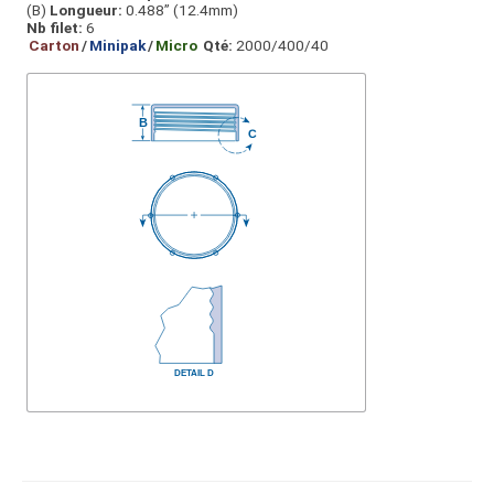
(B)
Longueur:
0.488” (12.4mm)
Nb filet:
6
Carton
/
Minipak
/
Micro
Qté:
2000/400/40