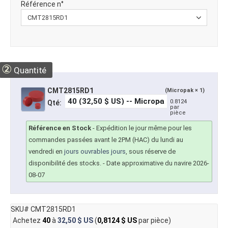
Référence n°
②
Quantité
CMT2815RD1
(Micropak × 1)
0.8124
Qté:
par
pièce
Référence en Stock
-
Expédition le jour même pour les
commandes passées avant le 2PM (HAC) du lundi au
vendredi en
jours ouvrables jours
, sous réserve de
disponibilité des stocks.
- Date approximative du navire 2026-
08-07
SKU# CMT2815RD1
Achetez
40
à
32,50 $ US
(
0,8124 $ US
par pièce)